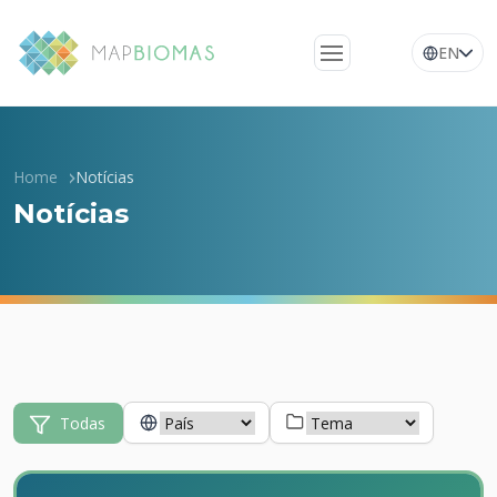
EN
Quem somos
Conheça a rede
Home
Notícias
Plataforma
Notícias
Perguntas
frequentes
Glossário
Notícias
Todas