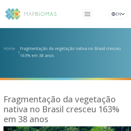
EN
Quem somos
Conheça a rede
Home
Fragmentação da vegetação nativa no Brasil cresceu
Plataforma
163% em 38 anos
Perguntas
frequentes
Glossário
Notícias
Fragmentação da vegetação
nativa no Brasil cresceu 163%
em 38 anos