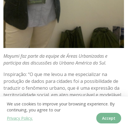
Mayumi faz parte da equipe de Áreas Urbanizadas e
participa das discussões do Urbano América do Sul.
Inspiração: “O que me levou a me especializar na
produção de dados para cidades foi a possibilidade de
traduzir o fenômeno urbano, que é uma expressão da
territorialidade social, em algo mensurável e modelável,
no qual os dados são essenciais.”
We use cookies to improve your browsing experience. By
continuing, you agree to our
Desafios das mulheres na ciência e tecnologia: “Creio
Privacy Policy.
Accept
que seres humanos são iguais em direitos e deveres,
mas existem peculiaridades culturais e hereditárias que