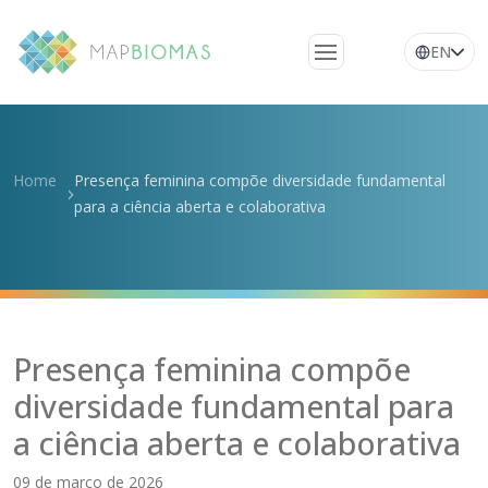
EN
Quem somos
Conheça a rede
Home
Presença feminina compõe diversidade fundamental
Plataforma
para a ciência aberta e colaborativa
Perguntas
frequentes
Glossário
Notícias
Presença feminina compõe
diversidade fundamental para
a ciência aberta e colaborativa
09 de março de 2026