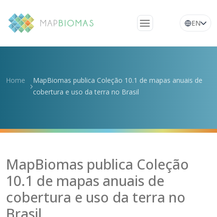
EN
Quem somos
Conheça a rede
Home
MapBiomas publica Coleção 10.1 de mapas anuais de
Plataforma
cobertura e uso da terra no Brasil
Perguntas
frequentes
Glossário
Notícias
MapBiomas publica Coleção
10.1 de mapas anuais de
cobertura e uso da terra no
Brasil