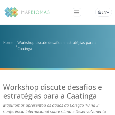
EN
Quem somos
Conheça a rede
Home
Workshop discute desafios e estratégias para a
Plataforma
Caatinga
Perguntas
frequentes
Glossário
Notícias
Workshop discute desafios e
estratégias para a Caatinga
MapBiomas apresentou os dados da Coleção 10 na 3ª
Conferência Internacional sobre Clima e Desenvolvimento