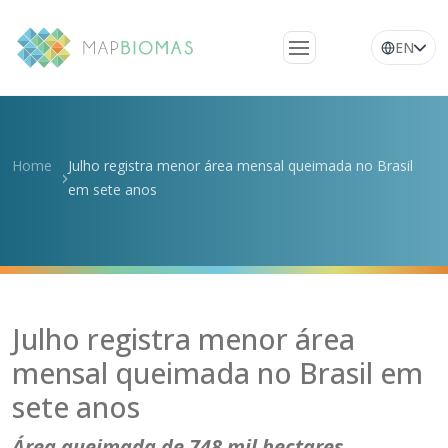
EN
Quem somos
Conheça a rede
Home
Julho registra menor área mensal queimada no Brasil
Plataforma
em sete anos
Perguntas
frequentes
Glossário
Notícias
Julho registra menor área
mensal queimada no Brasil em
sete anos
Área queimada de 748 mil hectares