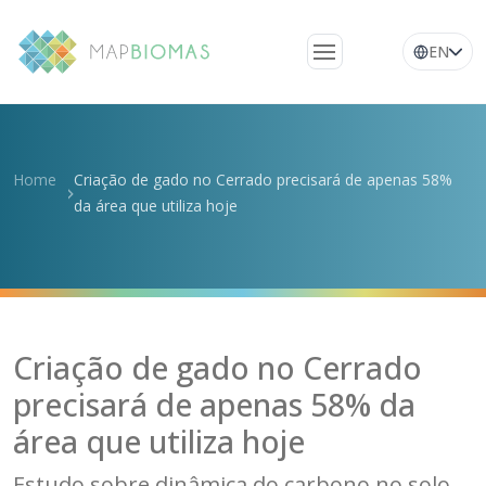
EN
Quem somos
Conheça a rede
Home
Criação de gado no Cerrado precisará de apenas 58%
Plataforma
da área que utiliza hoje
Perguntas
frequentes
Glossário
Notícias
Criação de gado no Cerrado
precisará de apenas 58% da
área que utiliza hoje
Estudo sobre dinâmica do carbono no solo