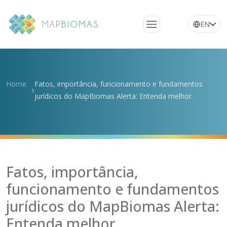
EN
Quem somos
Conheça a rede
Home
Fatos, importância, funcionamento e fundamentos
Plataforma
jurídicos do MapBiomas Alerta: Entenda melhor.
Perguntas
frequentes
Glossário
Notícias
Fatos, importância,
funcionamento e fundamentos
jurídicos do MapBiomas Alerta:
Entenda melhor.