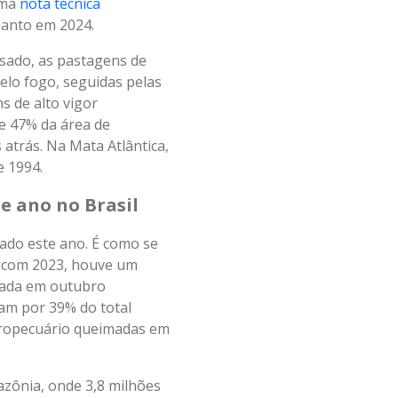
uma
nota técnica
quanto em 2024.
isado, as pastagens de
elo fogo, seguidas pelas
s de alto vigor
e 47% da área de
atrás. Na Mata Atlântica,
e 1994.
e ano no Brasil
rado este ano. É como se
 com 2023, houve um
imada em outubro
am por 39% do total
gropecuário queimadas em
zônia, onde 3,8 milhões