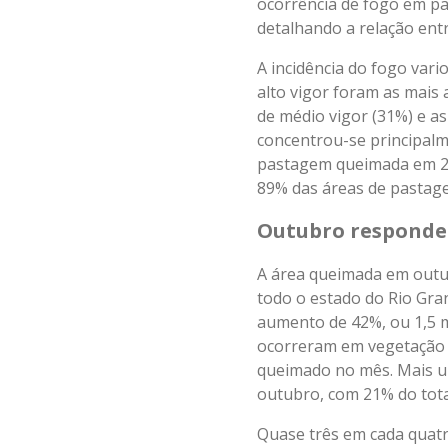
ocorrência de fogo em p
detalhando a relação ent
A incidência do fogo var
alto vigor foram as mais
de médio vigor (31%) e as
concentrou-se principalm
pastagem queimada em 202
89% das áreas de pastage
Outubro responde 
A área queimada em outubr
todo o estado do Rio Gr
aumento de 42%, ou 1,5 m
ocorreram em vegetação n
queimado no mês. Mais u
outubro, com 21% do tota
Quase três em cada quat