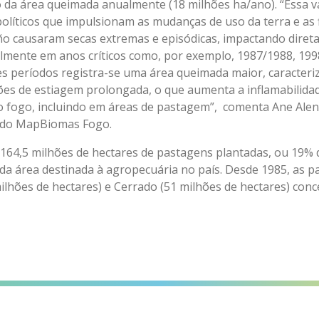
da área queimada anualmente (18 milhões ha/ano). “Essa va
líticos que impulsionam as mudanças de uso da terra e as f
o causaram secas extremas e episódicas, impactando diret
lmente em anos críticos como, por exemplo, 1987/1988, 199
es períodos registra-se uma área queimada maior, caracteriz
ões de estiagem prolongada, o que aumenta a inflamabilida
 fogo, incluindo em áreas de pastagem”, comenta Ane Alenca
 do MapBiomas Fogo.
164,5 milhões de hectares de pastagens plantadas, ou 19% do
da área destinada à agropecuária no país. Desde 1985, as
lhões de hectares) e Cerrado (51 milhões de hectares) con