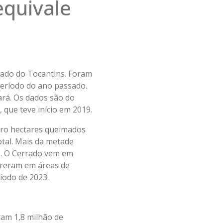
equivale
tado do Tocantins. Foram
eríodo do ano passado.
rá. Os dados são do
, que teve início em 2019.
atro hectares queimados
otal. Mais da metade
s. O Cerrado vem em
rreram em áreas de
odo de 2023.
ram 1,8 milhão de