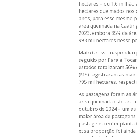
hectares – ou 1,6 milhão
hectares queimados nos 
anos, para esse mesmo p
área queimada na Caatin
2023, embora 85% da área
993 mil hectares nesse p
Mato Grosso respondeu po
seguido por Pará e Tocant
estados totalizaram 56% 
(MS) registraram as maio
795 mil hectares, respect
As pastagens foram as á
área queimada este ano n
outubro de 2024 – um au
maior área de pastagens 
pastagens recém-plantad
essa proporção foi ainda