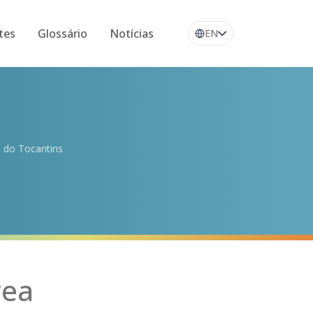
tes
Glossário
Notícias
EN
o do Tocantins
rea