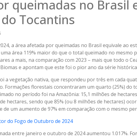
or queimadas no Brasil 
 do Tocantins
4
2024, a área afetada por queimadas no Brasil equivale ao es
s, uma área 119% maior do que o total queimado no mesmo p
ares a mais, na comparação com 2023 – mais que todo o Cea
Biomas e apontam que este foi o pior ano da série histórica
 foi a vegetação nativa, que respondeu por três em cada qu
ro. Formações florestais concentraram um quarto (25%) do t
eimado no período foi na Amazônia: 15,1 milhões de hectare
 de hectares, sendo que 85% (ou 8 milhões de hectares) oco
-se de um aumento de 97% em comparação com o mesmo perí
tor do Fogo de Outubro de 2024
mada entre janeiro e outubro de 2024 aumentou 1.017%. Fo