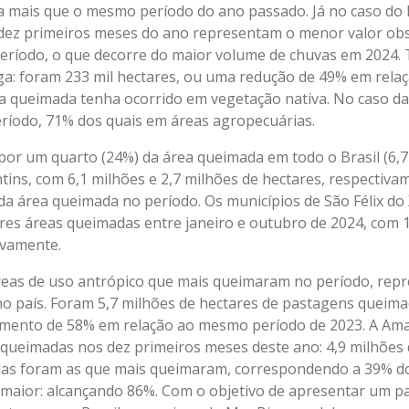
 a mais que o mesmo período do ano passado. Já no caso do 
dez primeiros meses do ano representam o menor valor obs
eríodo, o que decorre do maior volume de chuvas em 2024
ga: foram 233 mil hectares, ou uma redução de 49% em rel
 queimada tenha ocorrido em vegetação nativa. No caso da 
eríodo, 71% dos quais em áreas agropecuárias.
r um quarto (24%) da área queimada em todo o Brasil (6,7 
ins, com 6,1 milhões e 2,7 milhões de hectares, respectivam
da área queimada no período. Os municípios de São Félix do
res áreas queimadas entre janeiro e outubro de 2024, com 1
ivamente.
reas de uso antrópico que mais queimaram no período, rep
o país. Foram 5,7 milhões de hectares de pastagens queima
mento de 58% em relação ao mesmo período de 2023. A Ama
queimadas nos dez primeiros meses deste ano: 4,9 milhões 
as foram as que mais queimaram, correspondendo a 39% do 
 maior: alcançando 86%. Com o objetivo de apresentar um 