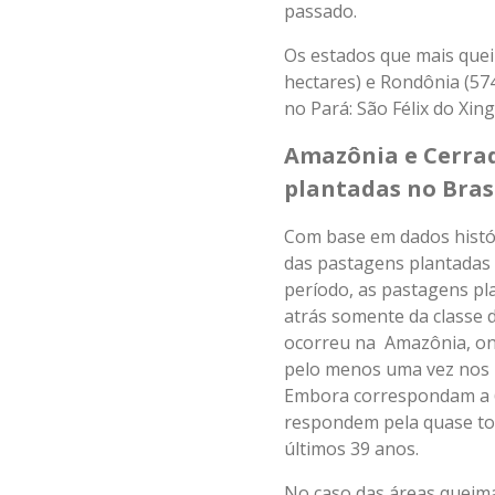
passado.
Os estados que mais quei
hectares) e Rondônia (57
no Pará: São Félix do Xing
Amazônia e Cerra
plantadas no Brasi
Com base em dados histó
das pastagens plantadas 
período, as pastagens pl
atrás somente da classe d
ocorreu na Amazônia, on
pelo menos uma vez nos ú
Embora correspondam a 6
respondem pela quase to
últimos 39 anos.
No caso das áreas queima