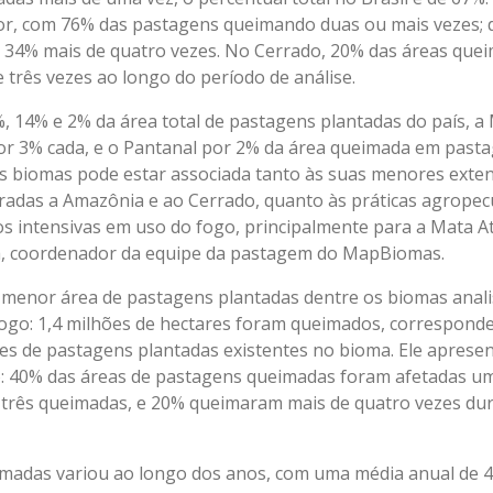
ior, com 76% das pastagens queimando duas ou mais vezes;
 e 34% mais de quatro vezes. No Cerrado, 20% das áreas que
 três vezes ao longo do período de análise.
14% e 2% da área total de pastagens plantadas do país, a M
r 3% cada, e o Pantanal por 2% da área queimada em pasta
s biomas pode estar associada tanto às suas menores exte
das a Amazônia e ao Cerrado, quanto às práticas agropecu
s intensivas em uso do fogo, principalmente para a Mata Atl
ra, coordenador da equipe da pastagem do MapBiomas.
 menor área de pastagens plantadas dentre os biomas anal
ogo: 1,4 milhões de hectares foram queimados, correspond
res de pastagens plantadas existentes no bioma. Ele aprese
o: 40% das áreas de pastagens queimadas foram afetadas um
 três queimadas, e 20% queimaram mais de quatro vezes du
madas variou ao longo dos anos, com uma média anual de 4