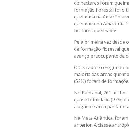
de hectares foram queim
formação florestal foi o
queimada na Amazônia em 
queimado na Amazônia foi
hectares queimados.
Pela primeira vez desde 
de formação florestal q
avanço preocupante da d
O Cerrado é o segundo b
maioria das áreas queima
(52%) foram de formações
No Pantanal, 261 mil hec
quase totalidade (97%) d
alagado e área pantanos
Na Mata Atlântica, fora
anterior. A classe antróp