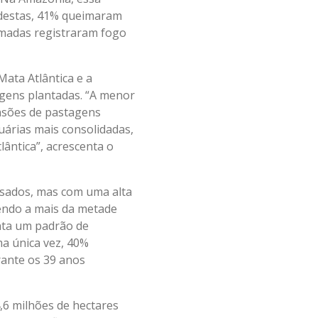
 destas, 41% queimaram
imadas registraram fogo
ata Atlântica e a
gens plantadas. “A menor
nsões de pastagens
árias mais consolidadas,
ântica”, acrescenta o
isados, mas com uma alta
endo a mais da metade
nta um padrão de
a única vez, 40%
rante os 39 anos
,6 milhões de hectares