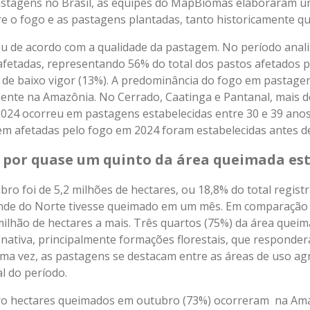
astagens no Brasil, as equipes do MapBiomas elaboraram 
re o fogo e as pastagens plantadas, tanto historicamente 
iou de acordo com a qualidade da pastagem. No período anal
 afetadas, representando 56% do total dos pastos afetados p
 de baixo vigor (13%). A predominância do fogo em pastagen
ente na Amazônia. No Cerrado, Caatinga e Pantanal, mais d
4 ocorreu em pastagens estabelecidas entre 30 e 39 anos 
m afetadas pelo fogo em 2024 foram estabelecidas antes d
por quase um quinto da área queimada est
o foi de 5,2 milhões de hectares, ou 18,8% do total regist
ande do Norte tivesse queimado em um mês. Em comparação
ilhão de hectares a mais. Três quartos (75%) da área que
ativa, principalmente formações florestais, que responder
ma vez, as pastagens se destacam entre as áreas de uso a
l do período.
ro hectares queimados em outubro (73%) ocorreram na Ama