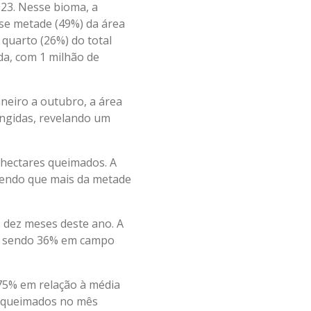
23. Nesse bioma, a
ase metade (49%) da área
quarto (26%) do total
da, com 1 milhão de
neiro a outubro, a área
ngidas, revelando um
hectares queimados. A
sendo que mais da metade
 dez meses deste ano. A
a, sendo 36% em campo
75% em relação à média
es queimados no mês