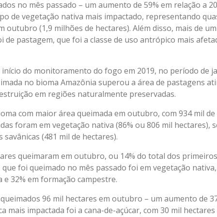
ados no mês passado – um aumento de 59% em relação a 20
 tipo de vegetação nativa mais impactado, representando qu
outubro (1,9 milhões de hectares). Além disso, mais de um 
 de pastagem, que foi a classe de uso antrópico mais afeta
o início do monitoramento do fogo em 2019, no período de ja
ueimada no bioma Amazônia superou a área de pastagens ati
estruição em regiões naturalmente preservadas.
ioma com maior área queimada em outubro, com 934 mil de 
das foram em vegetação nativa (86% ou 806 mil hectares), 
 savânicas (481 mil de hectares).
tares queimaram em outubro, ou 14% do total dos primeiros
o que foi queimado no mês passado foi em vegetação nativ
a e 32% em formação campestre.
m queimados 96 mil hectares em outubro – um aumento de 3
ica mais impactada foi a cana-de-açúcar, com 30 mil hectar