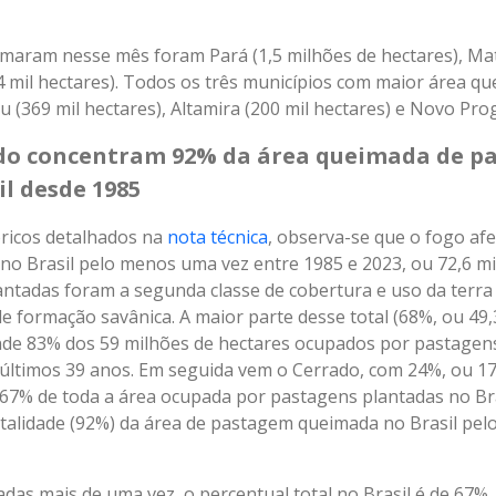
maram nesse mês foram Pará (1,5 milhões de hectares), Mat
4 mil hectares). Todos os três municípios com maior área q
u (369 mil hectares), Altamira (200 mil hectares) e Novo Pro
do concentram 92% da área queimada de p
l desde 1985
ricos detalhados na
nota técnica
, observa-se que o fogo af
no Brasil pelo menos uma vez entre 1985 e 2023, ou 72,6 mi
antadas foram a segunda classe de cobertura e uso da terra
e formação savânica. A maior parte desse total (68%, ou 49,
de 83% dos 59 milhões de hectares ocupados por pastage
ltimos 39 anos. Em seguida vem o Cerrado, com 24%, ou 17,
7% de toda a área ocupada por pastagens plantadas no Bra
talidade (92%) da área de pastagem queimada no Brasil pe
das mais de uma vez, o percentual total no Brasil é de 67%