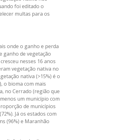
uando foi editado o
belecer multas para os
cais onde o ganho e perda
ve ganho de vegetação
 cresceu nesses 16 anos
deram vegetação nativa no
getação nativa (>15%) é o
), o bioma com mais
a, no Cerrado (região que
lo menos um município com
proporção de municípios
(72%). Já os estados com
ins (96%) e Maranhão