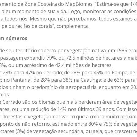
amento da Zona Costeira do MapBiomas. “Estima-se que 1/4
 algum momento de sua vida. Logo, monitorar as condições 
 a todos nós. Mesmo que não percebamos, todos estamos as
pelos recifes de corais”, complementa.
 em números
de seu território coberto por vegetação nativa; em 1985 er
 pastagem expandiu 79%, ou 72,5 milhões de hectares a mais
8%, ou um acréscimo de 42,4 milhões de hectares.
e 28% para 47% no Cerrado; de 28% para 45% no Pampa; de
 no Pantanal; de 28% para 38% na Caatinga; e de 63% para 
pios tinham o predomínio da agropecuária; enquanto em 20
ios.
e Cerrado são os biomas que mais perderam área de vegeta
ares, ou uma redução de 14% nos últimos 39 anos. Com isso,
 florestas e vegetação nativa – o que a coloca muito próx
u ponto de não retorno, estimado entre 80% e 75% de vegeta
ectares (3%) de vegetação secundária, ou seja, que cresceu 