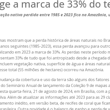
nge a marca de 33% do te
ação nativa perdida entre 1985 e 2023 fica na Amazônia, 
 mostram que a perda histórica de áreas naturais no Brasi
 anos seguintes (1985-2023), essa perda avançou para outro
talizando em 2023 a marca de 33%. As perdas neste período 
sentam 33% de tudo que foi antropizado desde a chegada d
incluem vegetação nativa, superfície de água e áreas natur
esse total (55 milhões de hectares) ocorreu na Amazônia.
mudança da cobertura e uso da terra são alguns dos fatores
ma do Seminário Anual de lançamento da Coleção 9 de mapas 
sta quarta-feira, 21 de agosto de 2024, em Brasília, com a 
lva. Além de atualizar as informações até 2023 para as 29 c
amento inédito, em versão beta, de recifes de coral que fic
brasileira. Outra novidade é o balanço de ganho e perda de 