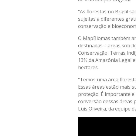
“As florestas no Brasil sã
sujeitas a diferentes gra
conservação e bioeconomi
O MapBiomas também anali
destinadas – áreas sob d
Conservação, Terras Indí
13% da Amazônia Legal e 
hectares.
“Temos uma área floresta
Essas áreas estão mais s
proteção. É importante e 
conversão dessas áreas pa
Luis Oliveira, da equipe