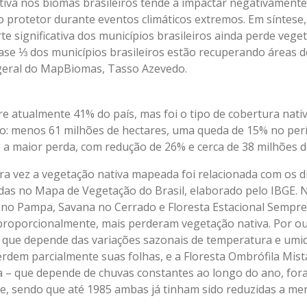
tiva nos biomas brasileiros tende a impactar negativamente
ito protetor durante eventos climáticos extremos. Em síntes
rte significativa dos municípios brasileiros ainda perde vege
ase ⅓ dos municípios brasileiros estão recuperando áreas d
eral do MapBiomas, Tasso Azevedo.
re atualmente 41% do país, mas foi o tipo de cobertura nati
o: menos 61 milhões de hectares, uma queda de 15% no per
 a maior perda, com redução de 26% e cerca de 38 milhões d
ra vez a vegetação nativa mapeada foi relacionada com os d
idas no Mapa de Vegetação do Brasil, elaborado pelo IBGE. N
e no Pampa, Savana no Cerrado e Floresta Estacional Sempre
roporcionalmente, mais perderam vegetação nativa. Por out
– que depende das variações sazonais de temperatura e umida
perdem parcialmente suas folhas, e a Floresta Ombrófila Mi
– que depende de chuvas constantes ao longo do ano, fora
e, sendo que até 1985 ambas já tinham sido reduzidas a me