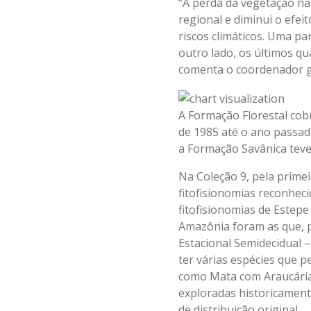
“A perda da vegetação na
regional e diminui o efe
riscos climáticos. Uma pa
outro lado, os últimos qu
comenta o coordenador g
A Formação Florestal cob
de 1985 até o ano passad
a Formação Savânica teve
Na Coleção 9, pela primei
fitofisionomias reconhec
fitofisionomias de Estep
Amazônia foram as que, p
Estacional Semidecidual 
ter várias espécies que 
como Mata com Araucária 
exploradas historicament
de distribuição original.