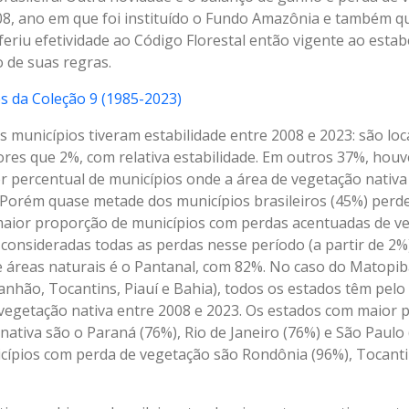
008, ano em que foi instituído o Fundo Amazônia e também q
feriu efetividade ao Código Florestal então vigente ao esta
 de suas regras.
s da Coleção 9 (1985-2023)
s municípios tiveram estabilidade entre 2008 e 2023: são lo
es que 2%, com relativa estabilidade. Em outros 37%, hou
r percentual de municípios onde a área de vegetação nativa
%. Porém quase metade dos municípios brasileiros (45%) per
aior proporção de municípios com perdas acentuadas de ve
onsideradas todas as perdas nesse período (a partir de 2%
 áreas naturais é o Pantanal, com 82%. No caso do Matopib
nhão, Tocantins, Piauí e Bahia), todos os estados têm pe
vegetação nativa entre 2008 e 2023. Os estados com maior 
ativa são o Paraná (76%), Rio de Janeiro (76%) e São Paulo 
cípios com perda de vegetação são Rondônia (96%), Tocant