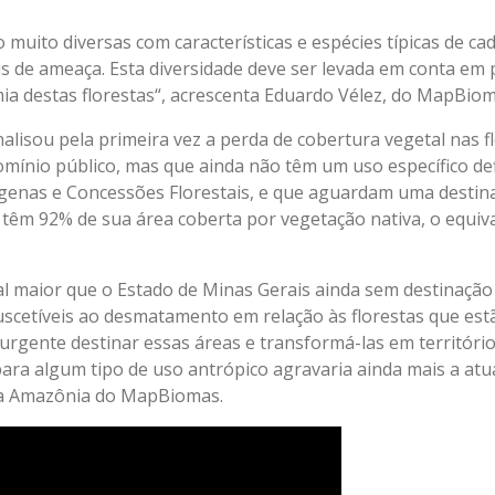
o muito diversas com características e espécies típicas de ca
us de ameaça. Esta diversidade deve ser levada em conta em p
a destas florestas“, acrescenta Eduardo Vélez, do MapBiom
sou pela primeira vez a perda de cobertura vegetal nas fl
omínio público, mas que ainda não têm um uso específico d
genas e Concessões Florestais, e que aguardam uma destin
têm 92% de sua área coberta por vegetação nativa, o equiva
l maior que o Estado de Minas Gerais ainda sem destinação
uscetíveis ao desmatamento em relação às florestas que es
urgente destinar essas áreas e transformá-las em território
ra algum tipo de uso antrópico agravaria ainda mais a atual 
 da Amazônia do MapBiomas.