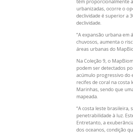
têm proporcionalmente as
urbanizadas, ocorre o op
declividade é superior a 
declividade.
“A expansão urbana em á
chuvosos, aumenta o risc
áreas urbanas do MapBi
Na Coleção 9, o MapBioma
podem ser detectados por
acúmulo progressivo do e
recifes de coral na costa
Marinhas, sendo que uma 
mapeada.
“A costa leste brasileira
penetrabilidade à luz. Es
Entretanto, a exuberânci
dos oceanos, condição qu