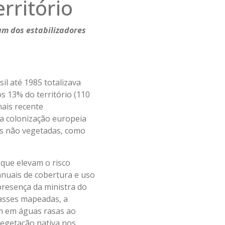
rritório
um dos estabilizadores
l até 1985 totalizava
s 13% do território (110
mais recente
a colonização europeia
ais não vegetadas, como
 que elevam o risco
anuais de cobertura e uso
presença da ministra do
lasses mapeadas, a
am em águas rasas ao
vegetação nativa nos