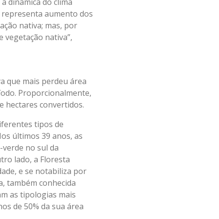
 a dinâmica do clima
e, representa aumento dos
tação nativa; mas, por
e vegetação nativa”,
va que mais perdeu área
íodo. Proporcionalmente,
e hectares convertidos.
iferentes tipos de
os últimos 39 anos, as
-verde no sul da
ro lado, a Floresta
de, e se notabiliza por
sta, também conhecida
m as tipologias mais
nos de 50% da sua área