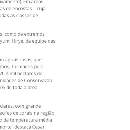
ivamente). Em áreas
as de encostas – cuja
odas as classes de
as, como de extremos
yumi Hirye, da equipe das
em águas rasas, que
inhos, formados pelo
0,4 mil hectares de
 Unidades de Conservação
3% de toda a área
 claras, com grande
cifes de corais na região.
to da temperatura média
morte” destaca Cesar