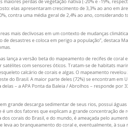
 maiores perdas de vegetação nativa (-20% e -19%, respect
osto: elas apresentaram crescimento de 3,3% ao ano em áre
30%, contra uma média geral de 2,4% ao ano, considerando t
reas mais declivosas em um contexto de mudanças climátic
o de desastres e coloca em perigo a população”, destaca Ma
omas.
s lança a versão beta do mapeamento de recifes de coral 
 satélites com sensores óticos. Tratam-se de habitats mar
squeleto calcário de corais e algas. O mapeamento revelou 2
 leste do Brasil. A maior parte deles (72%) se encontram em
delas – a APA Ponta da Baleia / Abrolhos – responde por 3
, sem grande descarga sedimentar de seus rios, possui águas
te é um dos fatores que explicam a grande concentração de re
a dos corais do Brasil, e do mundo, é ameaçada pelo aumen
e leva ao branqueamento do coral e, eventualmente, à sua 