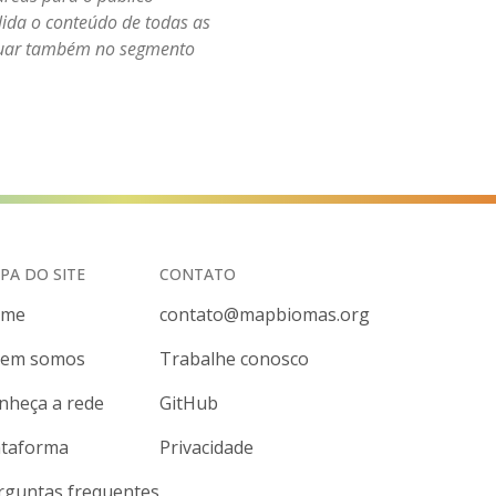
alida o conteúdo de todas as
atuar também no segmento
PA DO SITE
CONTATO
ome
contato@mapbiomas.org
em somos
Trabalhe conosco
nheça a rede
GitHub
ataforma
Privacidade
rguntas frequentes