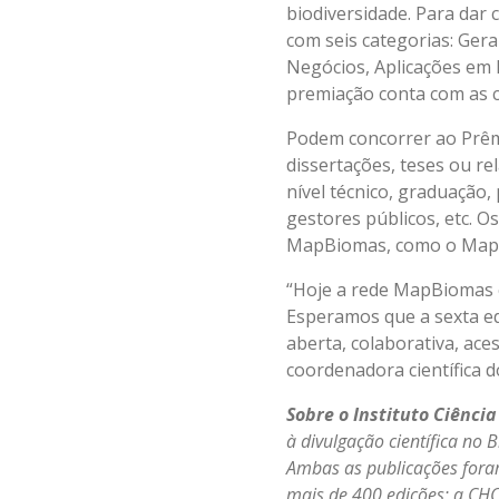
biodiversidade. Para dar
com seis categorias: Gera
Negócios, Aplicações em
premiação conta com as 
Podem concorrer ao Prêm
dissertações, teses ou re
nível técnico, graduação
gestores públicos, etc. O
MapBiomas, como o MapB
“Hoje a rede MapBiomas es
Esperamos que a sexta edi
aberta, colaborativa, ace
coordenadora científica 
Sobre o Instituto Ciência
à divulgação científica no B
Ambas as publicações foram 
mais de 400 edições; a CHC 