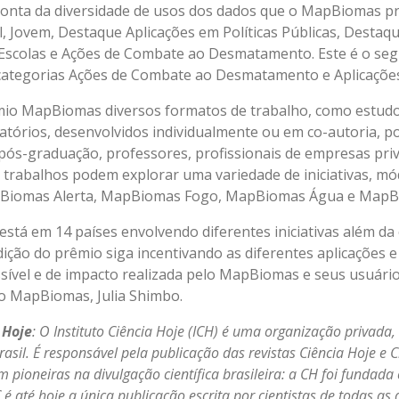
 conta da diversidade de usos dos dados que o MapBiomas p
l, Jovem, Destaque Aplicações em Políticas Públicas, Destaq
 Escolas e Ações de Combate ao Desmatamento. Este é o se
categorias Ações de Combate ao Desmatamento e Aplicaçõe
io MapBiomas diversos formatos de trabalho, como estudos
latórios, desenvolvidos individualmente ou em co-autoria, p
, pós-graduação, professores, profissionais de empresas pr
s trabalhos podem explorar uma variedade de iniciativas, m
iomas Alerta, MapBiomas Fogo, MapBiomas Água e MapBi
tá em 14 países envolvendo diferentes iniciativas além da 
ção do prêmio siga incentivando as diferentes aplicações e
ssível e de impacto realizada pelo MapBiomas e seus usuári
do MapBiomas, Julia Shimbo.
 Hoje
: O Instituto Ciência Hoje (ICH) é uma organização privada, 
rasil. É responsável pela publicação das revistas Ciência Hoje e 
pioneiras na divulgação científica brasileira: a CH foi fundada 
é até hoje a única publicação escrita por cientistas de todas as 