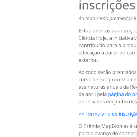
inscrições
Ao todo serão premiados 8 t
Estão abertas as inscriçõ
Ciência Hoje, a iniciativ
contribuído para a produç
educação a partir do uso
exterior.
Ao todo serão premiados 
curso de Geoprocessament
assinaturas anuais da Revi
de abril pela
página do p
anunciados em junho des
>> Formulário de inscriç
O Prêmio MapBiomas é um
para o avanço do conhec