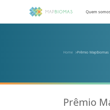
Quem somo
Home
Prêmio MapBiomas ch
Prêmio Ma