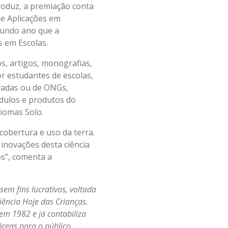
roduz, a premiação conta
ue Aplicações em
gundo ano que a
s em Escolas.
, artigos, monografias,
or estudantes de escolas,
ivadas ou de ONGs,
ódulos e produtos do
omas Solo.
cobertura e uso da terra.
 inovações desta ciência
os”, comenta a
sem fins lucrativos, voltada
Ciência Hoje das Crianças.
em 1982 e já contabiliza
áreas para o público