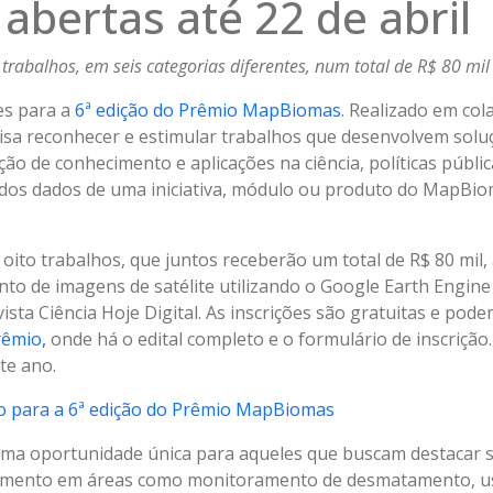
 abertas até 22 de abril
rabalhos, em seis categorias diferentes, num total de R$ 80 mil
es para a
6ª edição do Prêmio MapBiomas
. Realizado em col
a visa reconhecer e estimular trabalhos que desenvolvem sol
ão de conhecimento e aplicações na ciência, políticas públic
 dos dados de uma iniciativa, módulo ou produto do MapBio
oito trabalhos, que juntos receberão um total de R$ 80 mil,
o de imagens de satélite utilizando o Google Earth Engine
sta Ciência Hoje Digital. As inscrições são gratuitas e podem
rêmio,
onde há o edital completo e o formulário de inscrição
te ano.
ão para a 6ª edição do Prêmio MapBiomas
a oportunidade única para aqueles que buscam destacar se
imento em áreas como monitoramento de desmatamento, us