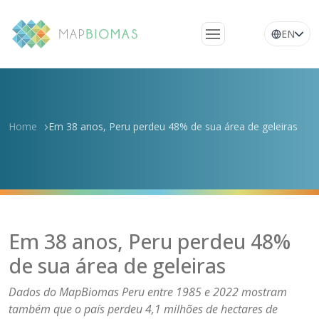
EN
Quem somos
Conheça a rede
Home
Em 38 anos, Peru perdeu 48% de sua área de geleiras
Plataforma
Perguntas
frequentes
Glossário
Notícias
Em 38 anos, Peru perdeu 48%
de sua área de geleiras
Dados do MapBiomas Peru entre 1985 e 2022 mostram
também que o país perdeu 4,1 milhões de hectares de