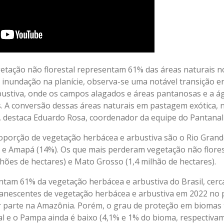
etação não florestal representam 61% das áreas naturais n
inundação na planície, observa-se uma notável transição en
bustiva, onde os campos alagados e áreas pantanosas e a 
. A conversão dessas áreas naturais em pastagem exótica, 
”, destaca Eduardo Rosa, coordenador da equipe do Pantan
porção de vegetação herbácea e arbustiva são o Rio Grand
%) e Amapá (14%). Os que mais perderam vegetação não flore
lhões de hectares) e Mato Grosso (1,4 milhão de hectares).
ntam 61% da vegetação herbácea e arbustiva do Brasil, cerc
manescentes de vegetação herbácea e arbustiva em 2022 no 
r parte na Amazônia. Porém, o grau de proteção em biomas
al e o Pampa ainda é baixo (4,1% e 1% do bioma, respectivam