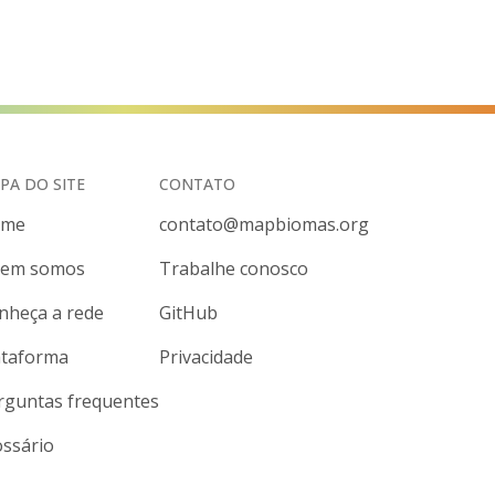
PA DO SITE
CONTATO
ome
contato@mapbiomas.org
em somos
Trabalhe conosco
nheça a rede
GitHub
ataforma
Privacidade
rguntas frequentes
ossário