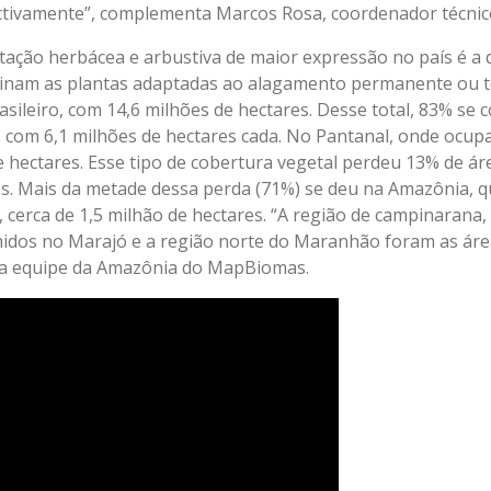
pectivamente”, complementa Marcos Rosa, coordenador técni
tação herbácea e arbustiva de maior expressão no país é a
nam as plantas adaptadas ao alagamento permanente ou te
asileiro, com 14,6 milhões de hectares. Desse total, 83% s
, com 6,1 milhões de hectares cada. No Pantanal, onde ocupa
 hectares. Esse tipo de cobertura vegetal perdeu 13% de ár
es. Mais da metade dessa perda (71%) se deu na Amazônia, 
 cerca de 1,5 milhão de hectares. “A região de campinarana,
dos no Marajó e a região norte do Maranhão foram as área
 da equipe da Amazônia do MapBiomas.