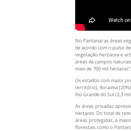
No Pantanal as áreas veg
de acordo com o pulso de 
vegetação herbácea e ar
áreas de campos naturais
mais de 700 mil hectares
Os estados com maior pro
território), Roraima (20
Rio Grande do Sul (3,3 mi
As áreas privadas aprese
hectares. Do total de re
áreas protegidas, a maio
florestais como o Pantan