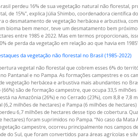
Brasil perdeu 16% de sua vegetação natural não florestal, 
tal, de 15%”, explica Júlia Shimbo, coordenadora científica
era o desmatamento de vegetação herbácea e arbustiva, com
, um bioma bem menor, teve um desmatamento bem próximo
ctares entre 1985 e 2022. Mas em termos proporcionais, is
30% de perda da vegetação em relação ao que havia em 1985”
estaques da vegetação não florestal no Brasil (1985-2022)
bertura vegetal não florestal que cobrem esses 6% do territ
no Pantanal e no Pampa. As formações campestres e os ca
de vegetação herbácea e arbustiva mais abundantes no Bra
so (66%) são de formação campestre, que ocupa 33,5 milhões
está na Amazônia (26%) e no Cerrado (23%), com 8,8 e 7,8 m
l (6,2 milhões de hectares) e Pampa (6 milhões de hectare
perdeu 6,7 milhões de hectares desse tipo de cobertura. Qua
de hectares) foram suprimidos no Pampa. “No caso da Mata A
vegetação campestre, ocorreu principalmente nos campos de a
de do Sul, que foram convertidos para áreas agrícolas e silvi