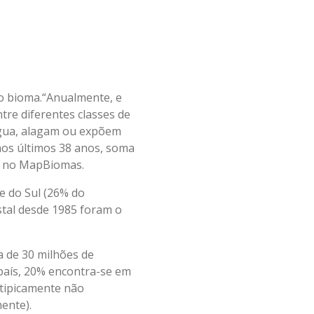
o bioma.“Anualmente, e
tre diferentes classes de
água, alagam ou expõem
nos últimos 38 anos, soma
al no MapBiomas.
e do Sul (26% do
stal desde 1985 foram o
a de 30 milhões de
país, 20% encontra-se em
 tipicamente não
ente).