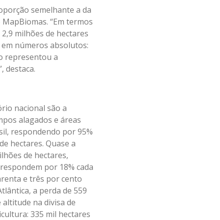
proporção semelhante a da
 do MapBiomas. “Em termos
 2,9 milhões de hectares
 em números absolutos:
so representou a
, destaca.
ório nacional são a
mpos alagados e áreas
sil, respondendo por 95%
 de hectares. Quase a
ilhões de hectares,
s) respondem por 18% cada
renta e três por cento
tlântica, a perda de 559
ltitude na divisa de
cultura: 335 mil hectares