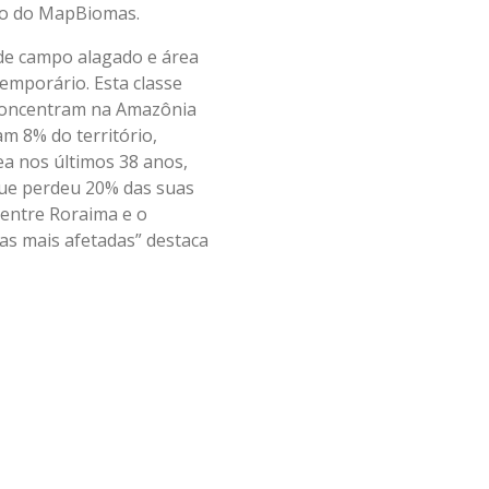
co do MapBiomas.
 de campo alagado e área
mporário. Esta classe
e concentram na Amazônia
m 8% do território,
ea nos últimos 38 anos,
que perdeu 20% das suas
 entre Roraima e o
s mais afetadas” destaca