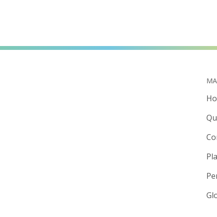
MA
H
Qu
Co
Pl
Pe
Gl