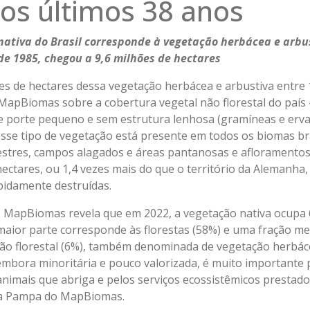
nos últimos 38 anos
nativa do Brasil corresponde à vegetação herbácea e arbu
de 1985, chegou a 9,6 milhões de hectares
ões de hectares dessa vegetação herbácea e arbustiva entr
MapBiomas sobre a cobertura vegetal não florestal do país
de porte pequeno e sem estrutura lenhosa (gramíneas e erva
Esse tipo de vegetação está presente em todos os biomas bra
tres, campos alagados e áreas pantanosas e afloramentos 
ectares, ou 1,4 vezes mais do que o território da Alemanha,
pidamente destruídas.
MapBiomas revela que em 2022, a vegetação nativa ocupa 6
a maior parte corresponde às florestas (58%) e uma fração me
o florestal (6%), também denominada de vegetação herbácea
 embora minoritária e pouco valorizada, é muito importante 
animais que abriga e pelos serviços ecossistêmicos prestad
ma Pampa do MapBiomas.