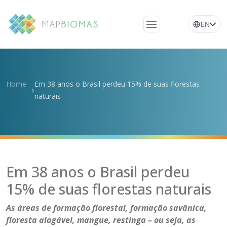
EN
Quem somos
Conheça a rede
Home
Em 38 anos o Brasil perdeu 15% de suas florestas
Plataforma
naturais
Perguntas
frequentes
Glossário
Notícias
Em 38 anos o Brasil perdeu
15% de suas florestas naturais
As áreas de formação florestal, formação savânica,
floresta alagável, mangue, restinga – ou seja, as