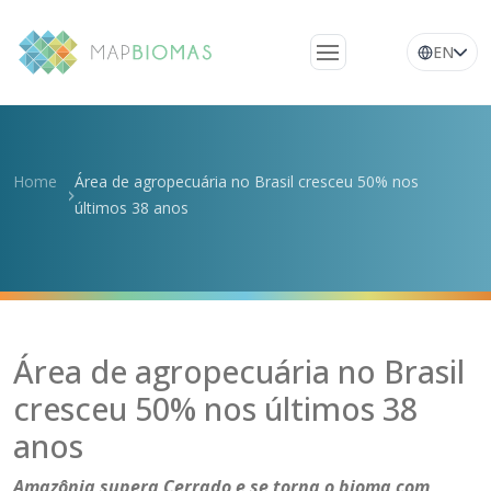
EN
Quem somos
Conheça a rede
Home
Área de agropecuária no Brasil cresceu 50% nos
Plataforma
últimos 38 anos
Perguntas
frequentes
Glossário
Notícias
Área de agropecuária no Brasil
cresceu 50% nos últimos 38
anos
Amazônia supera Cerrado e se torna o bioma com