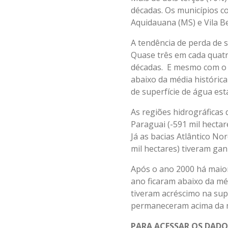
décadas. Os municípios c
Aquidauana (MS) e Vila B
A tendência de perda de s
Quase três em cada quatr
décadas. E mesmo com o a
abaixo da média históric
de superfície de água est
As regiões hidrográficas
Paraguai (-591 mil hectare
Já as bacias Atlântico Nor
mil hectares) tiveram gan
Após o ano 2000 há maior
ano ficaram abaixo da mé
tiveram acréscimo na sup
permaneceram acima da m
PARA ACESSAR OS DADO