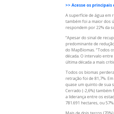
>> Acesse os principais
A superfície de água em 
também foi a maior dos úl
respondem por 22% da sup
“Apesar do sinal de recu
predominante de redução 
do MapBiomas. “Todos os 
década. O intervalo entr
última década a mais críti
Todos os biomas perderam
retração foi de 81,7%. E
quase um quinto de sua su
Cerrado (-2,6%) também f
a liderança entre os esta
781.691 hectares, ou 57%
Mais de dois terços (70%)