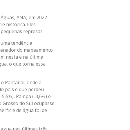
e Águas, ANA) em 2022
e histórica. Eles
e pequenas represas.
a uma tendência
ordenador do mapeamento
m nesta e na última
gua, o que torna essa
 o Pantanal, onde a
do país e que perdeu
(-5,5%), Pampa (-3,6%) e
o Grosso do Sul ocupasse
erfície de água foi de
 água nas últimas três