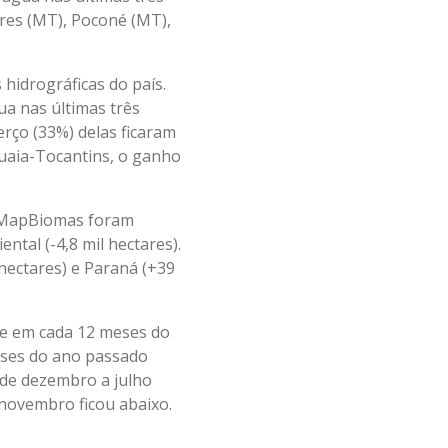
res (MT), Poconé (MT),
 hidrográficas do país.
ua nas últimas três
rço (33%) delas ficaram
guaia-Tocantins, o ganho
do MapBiomas foram
ental (-4,8 mil hectares).
 hectares) e Paraná (+39
te em cada 12 meses do
eses do ano passado
 de dezembro a julho
 novembro ficou abaixo.