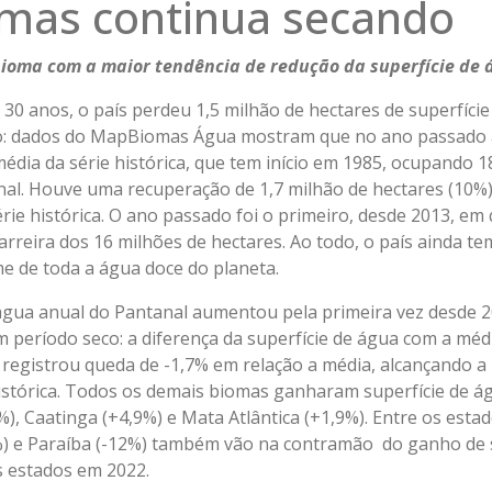
mas continua secando
ioma com a maior tendência de redução da superfície de 
 30 anos, o país perdeu 1,5 milhão de hectares de superfíci
io: dados do MapBiomas Água mostram que no ano passado a
média da série histórica, que tem início em 1985, ocupando 1
onal. Houve uma recuperação de 1,7 milhão de hectares (10%)
rie histórica. O ano passado foi o primeiro, desde 2013, em 
arreira dos 16 milhões de hectares. Ao todo, o país ainda t
me de toda a água doce do planeta.
 água anual do Pantanal aumentou pela primeira vez desde 2
período seco: a diferença da superfície de água com a média
egistrou queda de -1,7% em relação a média, alcançando a 
histórica. Todos os demais biomas ganharam superfície de á
), Caatinga (+4,9%) e Mata Atlântica (+1,9%). Entre os esta
%) e Paraíba (-12%) também vão na contramão do ganho de s
s estados em 2022.