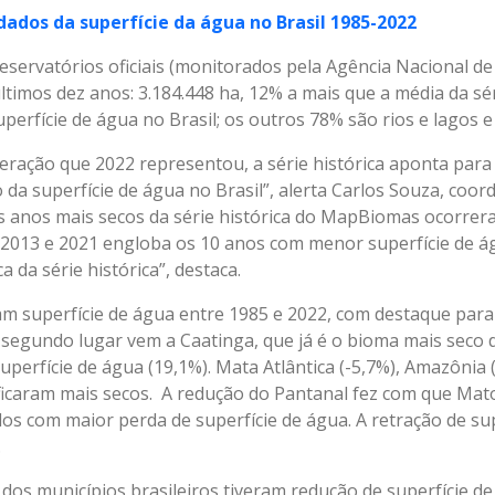
 dados da superfície da água no Brasil 1985-2022
reservatórios oficiais (monitorados pela Agência Nacional d
timos dez anos: 3.184.448 ha, 12% a mais que a média da séri
erfície de água no Brasil; os outros 78% são rios e lagos 
peração que 2022 representou, a série histórica aponta par
da superfície de água no Brasil”, alerta Carlos Souza, co
anos mais secos da série histórica do MapBiomas ocorrera
e 2013 e 2021 engloba os 10 anos com menor superfície de á
ca da série histórica”, destaca.
 superfície de água entre 1985 e 2022, com destaque para
m segundo lugar vem a Caatinga, que já é o bioma mais seco 
perfície de água (19,1%). Mata Atlântica (-5,7%), Amazônia 
icaram mais secos. A redução do Pantanal fez com que Mat
dos com maior perda de superfície de água. A retração de sup
.
 dos municípios brasileiros tiveram redução de superfície de