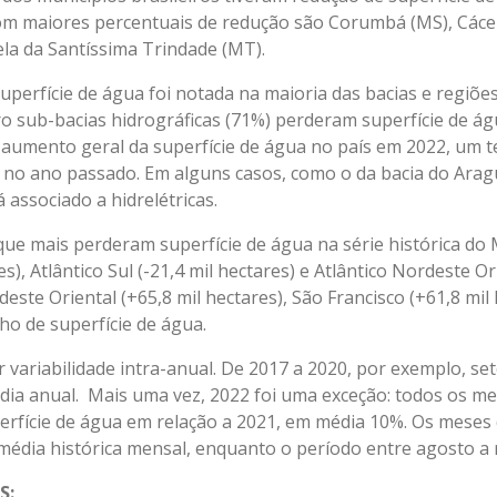
om maiores percentuais de redução são Corumbá (MS), Cáce
ela da Santíssima Trindade (MT).
uperfície de água foi notada na maioria das bacias e regiões
o sub-bacias hidrográficas (71%) perderam superfície de ág
umento geral da superfície de água no país em 2022, um te
a no ano passado. Em alguns casos, como o da bacia do Ara
á associado a hidrelétricas.
 que mais perderam superfície de água na série histórica 
s), Atlântico Sul (-21,4 mil hectares) e Atlântico Nordeste Ori
deste Oriental (+65,8 mil hectares), São Francisco (+61,8 mil
ho de superfície de água.
 variabilidade intra-anual. De 2017 a 2020, por exemplo, se
dia anual. Mais uma vez, 2022 foi uma exceção: todos os m
erfície de água em relação a 2021, em média 10%. Os meses
édia histórica mensal, enquanto o período entre agosto a
S: