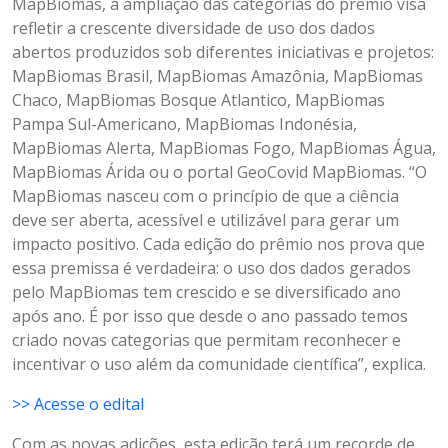
MapBiomas, a ampliação das categorias do prêmio visa
refletir a crescente diversidade de uso dos dados
abertos produzidos sob diferentes iniciativas e projetos:
MapBiomas Brasil, MapBiomas Amazônia, MapBiomas
Chaco, MapBiomas Bosque Atlantico, MapBiomas
Pampa Sul-Americano, MapBiomas Indonésia,
MapBiomas Alerta, MapBiomas Fogo, MapBiomas Água,
MapBiomas Árida ou o portal GeoCovid MapBiomas. “O
MapBiomas nasceu com o princípio de que a ciência
deve ser aberta, acessível e utilizável para gerar um
impacto positivo. Cada edição do prêmio nos prova que
essa premissa é verdadeira: o uso dos dados gerados
pelo MapBiomas tem crescido e se diversificado ano
após ano. É por isso que desde o ano passado temos
criado novas categorias que permitam reconhecer e
incentivar o uso além da comunidade científica”, explica.
>> Acesse o edital
Com as novas adições, esta edição terá um recorde de