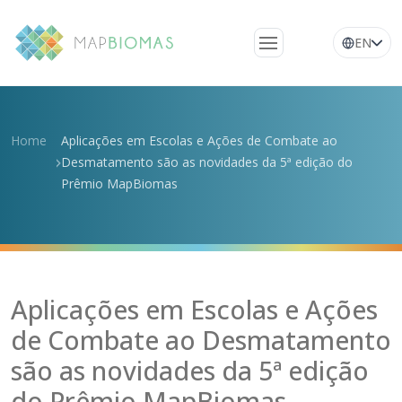
EN
Quem somos
Conheça a rede
Home
Aplicações em Escolas e Ações de Combate ao
Desmatamento são as novidades da 5ª edição do
Plataforma
Prêmio MapBiomas
Perguntas
frequentes
Glossário
Notícias
Aplicações em Escolas e Ações
de Combate ao Desmatamento
são as novidades da 5ª edição
do Prêmio MapBiomas