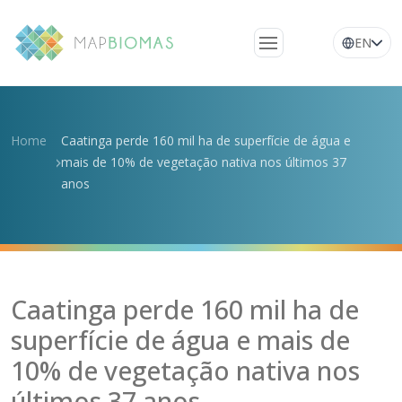
EN
Quem somos
Conheça a rede
Home
Caatinga perde 160 mil ha de superfície de água e
mais de 10% de vegetação nativa nos últimos 37
Plataforma
anos
Perguntas
frequentes
Glossário
Notícias
Caatinga perde 160 mil ha de
superfície de água e mais de
10% de vegetação nativa nos
últimos 37 anos