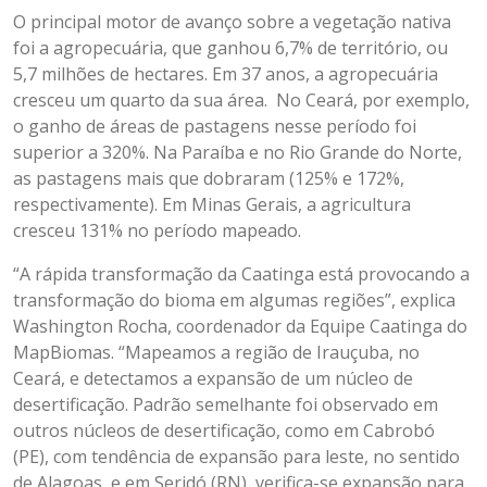
O principal motor de avanço sobre a vegetação nativa
foi a agropecuária, que ganhou 6,7% de território, ou
5,7 milhões de hectares. Em 37 anos, a agropecuária
cresceu um quarto da sua área. No Ceará, por exemplo,
o ganho de áreas de pastagens nesse período foi
superior a 320%. Na Paraíba e no Rio Grande do Norte,
as pastagens mais que dobraram (125% e 172%,
respectivamente). Em Minas Gerais, a agricultura
cresceu 131% no período mapeado.
“A rápida transformação da Caatinga está provocando a
transformação do bioma em algumas regiões”, explica
Washington Rocha, coordenador da Equipe Caatinga do
MapBiomas. “Mapeamos a região de Irauçuba, no
Ceará, e detectamos a expansão de um núcleo de
desertificação. Padrão semelhante foi observado em
outros núcleos de desertificação, como em Cabrobó
(PE), com tendência de expansão para leste, no sentido
de Alagoas, e em Seridó (RN), verifica-se expansão para