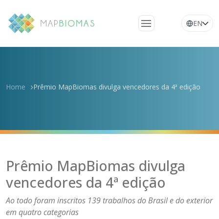
EN
Quem somos
Conheça a rede
Home
Prêmio MapBiomas divulga vencedores da 4ª edição
Plataforma
Perguntas
frequentes
Glossário
Notícias
Prêmio MapBiomas divulga
vencedores da 4ª edição
Ao todo foram inscritos 139 trabalhos do Brasil e do exterior
em quatro categorias