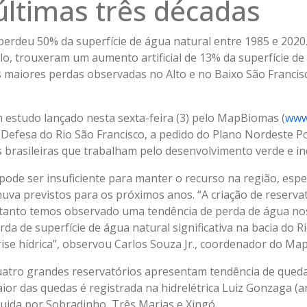
últimas três décadas
 perdeu 50% da superfície de água natural entre 1985 e 202
, trouxeram um aumento artificial de 13% da superfície de 
s maiores perdas observadas no Alto e no Baixo São Francis
 estudo lançado nesta sexta-feira (3) pelo MapBiomas (
www
Defesa do Rio São Francisco, a pedido do Plano Nordeste Pot
brasileiras que trabalham pelo desenvolvimento verde e inc
de ser insuficiente para manter o recurso na região, esp
huva previstos para os próximos anos. “A criação de reserv
ntanto temos observado uma tendência de perda de água nos
da de superfície de água natural significativa na bacia do Ri
rise hídrica”, observou Carlos Souza Jr., coordenador do M
atro grandes reservatórios apresentam tendência de queda 
ior das quedas é registrada na hidrelétrica Luiz Gonzaga (an
ida por Sobradinho, Três Marias e Xingó.