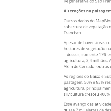
Regenerativa do São Fran
Alterações na paisage
Outros dados do MapBioma
cobertura de vegetação n
Francisco.
Apesar de haver áreas co
hectares de vegetação na
– desses, somente 17% es
agricultura, 3,4 milhões.
Além de Cerrado, outros 
As regiões do Baixo e Su
pastagem, 50% e 85% res
agricultura, principalmen
silvicultura cresceu 400%.
Esse avanço das atividade
quase 2 mil alertas de d