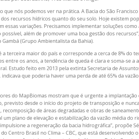
o que nós podemos ver na prática. A Bacia do São Francisco
 dos recursos hídricos quanto do seu solo. Hoje existem po
om essas variações. Precisamos implementar soluções como 
 possível, além de promover uma boa gestão dos recursos”
 Gambá (Grupo Ambientalista da Bahia).
é a terceira maior do país e corresponde a cerca de 8% do ter
s entre os anos, a tendência de queda é clara e soma-se a a
ral. Estudo feito em 2013 pela extinta Secretaria de Assunto
, indicava que poderia haver uma perda de até 65% da vazão
dores do MapBiomas mostram que é urgente a implantação
, previsto desde o início do projeto de transposição e nunca
o, recomposição de áreas degradadas e obras de saneament
 um plano de elevação e estabilização da vazão média do ri
mpulsione a regeneração da bacia hidrográfica”, propõe Sé
, do Centro Brasil no Clima – CBC, que está desenvolvendo 