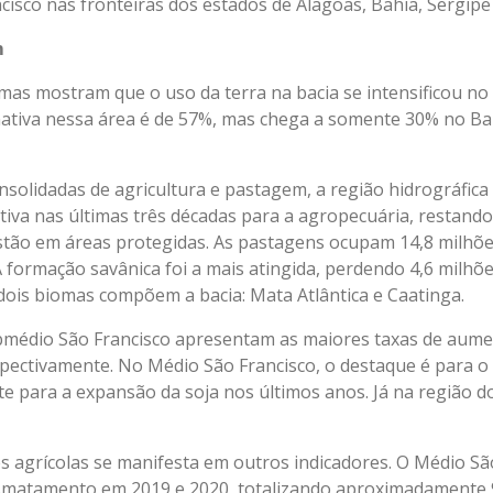
cisco nas fronteiras dos estados de Alagoas, Bahia, Sergi
m
s mostram que o uso da terra na bacia se intensificou no 
ativa nessa área é de 57%, mas chega a somente 30% no Ba
nsolidadas de agricultura e pastagem, a região hidrográfica
tiva nas últimas três décadas para a agropecuária, restando
tão em áreas protegidas. As pastagens ocupam 14,8 milhões
 A formação savânica foi a mais atingida, perdendo 4,6 milhõe
dois biomas compõem a bacia: Mata Atlântica e Caatinga.
bmédio São Francisco apresentam as maiores taxas de aume
pectivamente. No Médio São Francisco, o destaque é para 
te para a expansão da soja nos últimos anos. Já na região do
s agrícolas se manifesta em outros indicadores. O Médio Sã
esmatamento em 2019 e 2020, totalizando aproximadamente 9