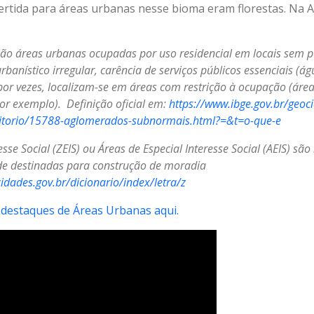
ertida para áreas urbanas nesse bioma eram florestas. Na 
o áreas urbanas ocupadas por uso residencial em locais sem po
banístico irregular, carência de serviços públicos essenciais (águ
por vezes, localizam-se em áreas com restrição à ocupação (área
r exemplo). Definição oficial em:
https://www.ibge.gov.br/geoc
erritorio/15788-aglomerados-subnormais.html?=&t=o-que-e
sse Social (ZEIS) ou Áreas de Especial Interesse Social (AEIS) sã
de destinadas para construção de moradia
idades.gov.br/dicionario/index/letra/z
destaques de Áreas Urbanas aqui.