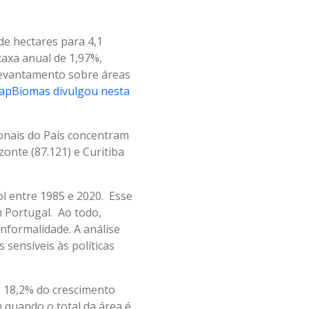
de hectares para 4,1
taxa anual de 1,97%,
 levantamento sobre áreas
apBiomas divulgou nesta
onais do País concentram
zonte (87.121) e Curitiba
ol entre 1985 e 2020. Esse
m Portugal. Ao todo,
nformalidade. A análise
sensíveis às políticas
: 18,2% do crescimento
 quando o total da área é