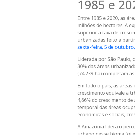
1985 e 20
Entre 1985 e 2020, as ár
milhões de hectares. A e
superior à taxa de cresc
urbanizadas feito a parti
sexta-feira, 5 de outubr
Liderada por São Paulo, 
30% das áreas urbanizadas.
(74.239 ha) completam as
Em todo o país, as áreas 
crescimento equivale a tr
4,66% do crescimento de á
temporal das áreas ocupa
econômicas e sociais, cr
A Amazônia lidera o perc
urbano nesse bioma foi e