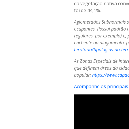
da vegetação nativa conv
foi de 44,1%.
Aglomerados Subnormais sã
ocupantes. Possui padrão ur
regulares, por exemplo) e, 
enchente ou alagamento, po
territorio/tipologias-do-t
As Zonas Especiais de Intere
que definem áreas da cida
popular:
https://www.capac
Acompanhe os principais 