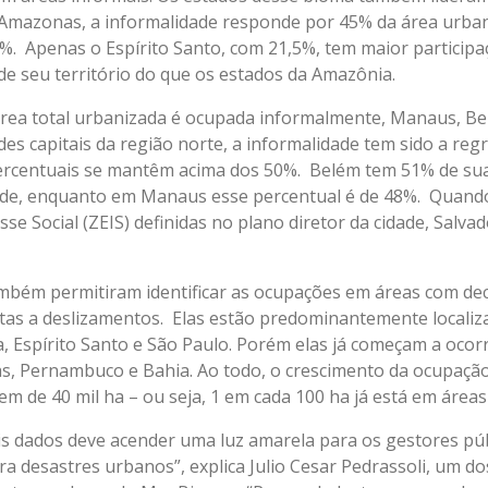
 Amazonas, a informalidade responde por 45% da área urban
6%. Apenas o Espírito Santo, com 21,5%, tem maior particip
de seu território do que os estados da Amazônia.
área total urbanizada é ocupada informalmente, Manaus, Be
s capitais da região norte, a informalidade tem sido a regr
percentuais se mantêm acima dos 50%. Belém tem 51% de su
de, enquanto em Manaus esse percentual é de 48%. Quando 
sse Social (ZEIS) definidas no plano diretor da cidade, Salv
ambém permitiram identificar as ocupações em áreas com dec
eitas a deslizamentos. Elas estão predominantemente localiz
na, Espírito Santo e São Paulo. Porém elas já começam a oco
as, Pernambuco e Bahia. Ao todo, o crescimento da ocupaç
dem de 40 mil ha – ou seja, 1 em cada 100 ha já está em áreas
s dados deve acender uma luz amarela para os gestores púb
ra desastres urbanos”, explica Julio Cesar Pedrassoli, um 