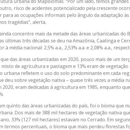
utura urbana do MapBiomas. “Por um lado, temos grandes 
utro, risco de acidentes potencializado pela crescente ocor
ar para as ocupações informais pelo ângulo da adaptação às
os tragédias”, alerta.
ainda concentre mais da metade das áreas urbanizadas do Br
as últimas três décadas se deu na Amazônia, Caatinga e Cer
r à média nacional: 2,5% a.a., 2,53% a.a. e 2,08% a.a., respe
que das áreas urbanizadas em 2020, pouco mais de um terç
 misto de agricultura e pastagem e 13% eram de vegetação 
ão urbana refletem o uso do solo predominante em cada regi
e deu sobre vegetação nativa – quase três vezes a média na
 2020, eram dedicadas à agricultura em 1985, enquanto que 
4%.
um quinto das áreas urbanizadas do país, foi o bioma que 
rbana. Dos mais de 388 mil hectares de vegetação nativa qu
-ano, 33% (127 mil hectares) estavam no Cerrado. Em segun
Em termos percentuais, o bioma que mais perdeu florestas fo