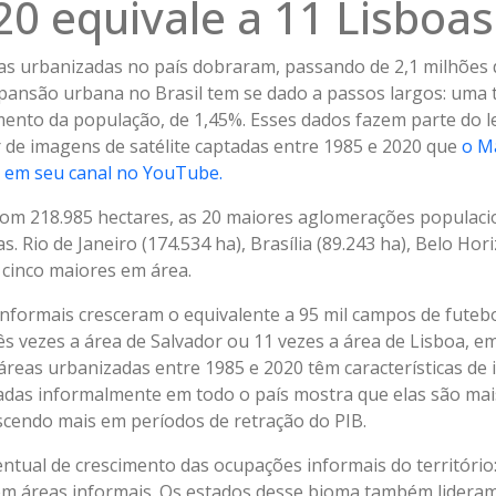
20 equivale a 11 Lisboas
eas urbanizadas no país dobraram, passando de 2,1 milhões 
xpansão urbana no Brasil tem se dado a passos largos: uma 
imento da população, de 1,45%. Esses dados fazem parte do
r de imagens de satélite captadas entre 1985 e 2020 que
o M
o, em seu canal no YouTube.
com 218.985 hectares, as 20 maiores aglomerações populaci
 Rio de Janeiro (174.534 ha), Brasília (89.243 ha), Belo Hori
 cinco maiores em área.
informais cresceram o equivalente a 95 mil campos de futeb
ês vezes a área de Salvador ou 11 vezes a área de Lisboa, e
reas urbanizadas entre 1985 e 2020 têm características de i
das informalmente em todo o país mostra que elas são mais 
escendo mais em períodos de retração do PIB.
entual de crescimento das ocupações informais do território
m áreas informais. Os estados desse bioma também lideram