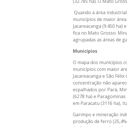
(32.785 ha). O Mato Gros
Quando a área industrial
municípios de maior área 
Jacareacanga (9.450 ha) e
fica no Mato Grosso. Min
agrupadas as áreas de ga
Municípios
O mapa dos municípios co
municípios com maior áre
Jacareacanga e São Félix
concentração não aparece
espalhados por Pará, Min
(6278 ha) e Paragominas (
em Paracatu (3116 ha), It
Garimpo e mineração indu
produção de ferro (25,4%