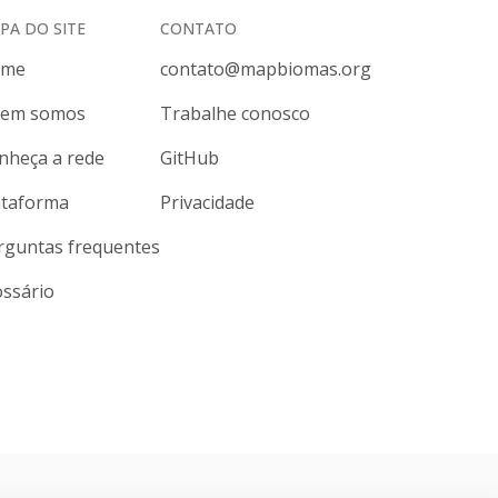
PA DO SITE
CONTATO
ome
contato@mapbiomas.org
em somos
Trabalhe conosco
nheça a rede
GitHub
ataforma
Privacidade
rguntas frequentes
ossário