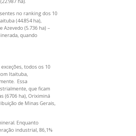
22.987 ha).
sentes no ranking dos 10
aituba (44.854 ha),
e Azevedo (5.736 ha) –
minerada, quando
 exceções, todos os 10
om Itaituba,
amente. Essa
trialmente, que ficam
 (6706 ha), Oriximiná
ribuição de Minas Gerais,
mineral. Enquanto
ração industrial, 86,1%