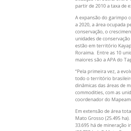
partir de 2010 a taxa de 
A expansão do garimpo co
a 2020, a área ocupada p
conservação, o crescimen
unidades de conservação 
estão em território Kaya
Roraima. Entre as 10 unid
maiores são a APA do Tapa
“Pela primeira vez, a ev
todo o território brasil
dinâmicas das áreas de m
commodities, com as unid
coordenador do Mapeame
Em extensão de área total
Mato Grosso (25.495 ha).
33.695 há de mineração in