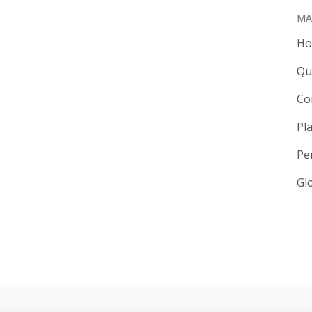
MA
H
Qu
Co
Pl
Pe
Gl