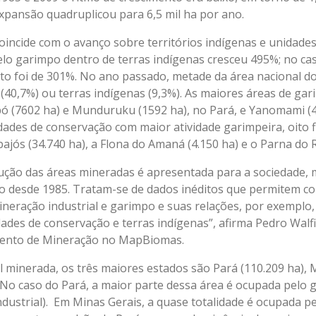
expansão quadruplicou para 6,5 mil ha por ano.
incide com o avanço sobre territórios indígenas e unidade
elo garimpo dentro de terras indígenas cresceu 495%; no ca
to foi de 301%. No ano passado, metade da área nacional d
(40,7%) ou terras indígenas (9,3%). As maiores áreas de ga
pó (7602 ha) e Munduruku (1592 ha), no Pará, e Yanomami (
ades de conservação com maior atividade garimpeira, oito f
jós (34.740 ha), a Flona do Amaná (4.150 ha) e o Parna do R
olução das áreas mineradas é apresentada para a sociedade
eiro desde 1985. Tratam-se de dados inéditos que permitem c
ineração industrial e garimpo e suas relações, por exemplo
ades de conservação e terras indígenas”, afirma Pedro Walfi
nto de Mineração no MapBiomas.
 minerada, os três maiores estados são Pará (110.209 ha), M
 No caso do Pará, a maior parte dessa área é ocupada pelo g
dustrial). Em Minas Gerais, a quase totalidade é ocupada pe