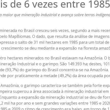
is de 6 vezes entre 198
 maior que mineração industrial
e avança sobre terras indígen
minerada no Brasil cresceu seis vezes, segundo a mais rece
ta pelo MapBiomas. O dado, que resulta da análise de imagens 
, expressa o salto de 31 mil hectares em 1985 para um total d
 crescimento se deu mediante a expansão na floresta amaz
atro hectares minerados no Brasil estavam na Amazônia. O 
mineração Industrial e o garimpo. São 149.393 ha; destes, 101
ade (93,7%) do garimpo do Brasil concentra-se na Amazônia
onde por praticamente a metade (49,2%) da área ocupada por 
a Amazônia, o garimpo caracteriza-se também pela forte ex
impeira superou a área associada à mineração industrial em 
 Enquanto a expansão da mineração industrial se deu de for
2,2 mil ha por ano e sem grandes variações entre 1985 e 202
 1985 e 2009 o ritmo de crescimento era baixo, em torno de 1