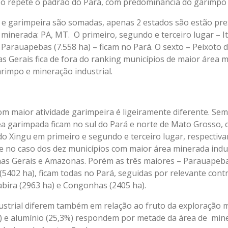
so repete o padrão do Pará, com predominância do garimpo (
 e garimpeira são somadas, apenas 2 estados são estão pre
minerada: PA, MT. O primeiro, segundo e terceiro lugar – It
 Parauapebas (7.558 ha) – ficam no Pará. O sexto – Peixoto d
as Gerais fica de fora do ranking municípios de maior área 
rimpo e mineração industrial.
m maior atividade garimpeira é ligeiramente diferente. Sem
a garimpada ficam no sul do Pará e norte de Mato Grosso, c
 do Xingu em primeiro e segundo e terceiro lugar, respectiv
 no caso dos dez municípios com maior área minerada indus
as Gerais e Amazonas. Porém as três maiores – Parauapebas
5402 ha), ficam todas no Pará, seguidas por relevante cont
abira (2963 ha) e Congonhas (2405 ha).
strial diferem também em relação ao fruto da exploração 
) e alumínio (25,3%) respondem por metade da área de mine