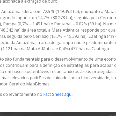
elacionada à extração de ouro.
a Amazônia lidera com 72.5 % (149.393 ha), enquanto a Mata 
egundo lugar, com 14,7% (30.278 ha), seguida pelo Cerrado,
), Pampa (0,7% – 1.451 ha) e Pantanal – 0.02% (39 ha). Na min
48.342 ha) da área total, a Mata Atlântica responde por qua
a), seguida pelo Cerrado (15,7% – 15.392 ha), Caatinga (4% 
xceção da Amazônia, a área de garimpo não é predominante 
 (1.121 ha) na Mata Atlântica e 0,4% (477 ha) na Caatinga.
ão são fundamentais para o desenvolvimento de uma econo
s contribuam para a definição de estratégias para acabar co
o em bases sustentáveis respeitando as áreas protegidas e
 mais elevados padrões de cuidado com a biodiversidade, sol
ador Geral do MapBiomas.
os do levantamento no
Fact Sheet aqui
.