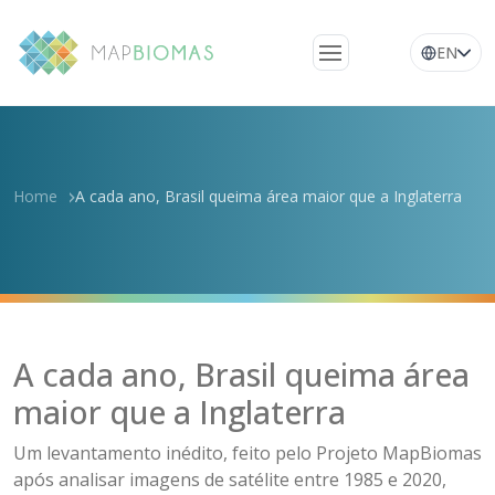
EN
Quem somos
Conheça a rede
Home
A cada ano, Brasil queima área maior que a Inglaterra
Plataforma
Perguntas
frequentes
Glossário
Notícias
A cada ano, Brasil queima área
maior que a Inglaterra
Um levantamento inédito, feito pelo Projeto MapBiomas
após analisar imagens de satélite entre 1985 e 2020,