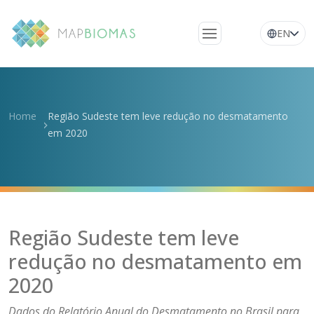
EN
Quem somos
Conheça a rede
Home
Região Sudeste tem leve redução no desmatamento
Plataforma
em 2020
Perguntas
frequentes
Glossário
Notícias
Região Sudeste tem leve
redução no desmatamento em
2020
Dados do Relatório Anual do Desmatamento no Brasil para