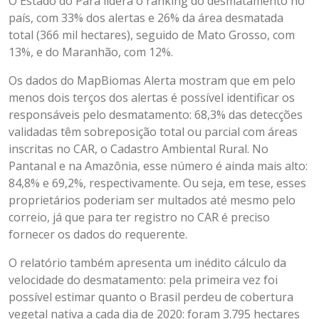
O Estado do Pará lidera o ranking do desmatamento no
país, com 33% dos alertas e 26% da área desmatada
total (366 mil hectares), seguido de Mato Grosso, com
13%, e do Maranhão, com 12%.
Os dados do MapBiomas Alerta mostram que em pelo
menos dois terços dos alertas é possível identificar os
responsáveis pelo desmatamento: 68,3% das detecções
validadas têm sobreposição total ou parcial com áreas
inscritas no CAR, o Cadastro Ambiental Rural. No
Pantanal e na Amazônia, esse número é ainda mais alto:
84,8% e 69,2%, respectivamente. Ou seja, em tese, esses
proprietários poderiam ser multados até mesmo pelo
correio, já que para ter registro no CAR é preciso
fornecer os dados do requerente.
O relatório também apresenta um inédito cálculo da
velocidade do desmatamento: pela primeira vez foi
possível estimar quanto o Brasil perdeu de cobertura
vegetal nativa a cada dia de 2020: foram 3.795 hectares