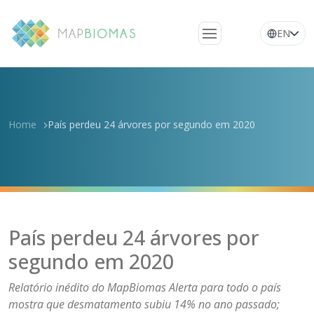
EN
Quem somos
Conheça a rede
Home
País perdeu 24 árvores por segundo em 2020
Plataforma
Perguntas
frequentes
Glossário
Notícias
País perdeu 24 árvores por
segundo em 2020
Relatório inédito do MapBiomas Alerta para todo o país
mostra que desmatamento subiu 14% no ano passado;