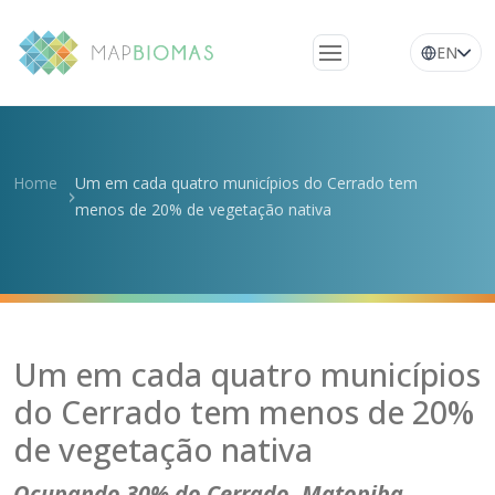
EN
Quem somos
Conheça a rede
Home
Um em cada quatro municípios do Cerrado tem
Plataforma
menos de 20% de vegetação nativa
Perguntas
frequentes
Glossário
Notícias
Um em cada quatro municípios
do Cerrado tem menos de 20%
de vegetação nativa
Ocupando 30% do Cerrado, Matopiba