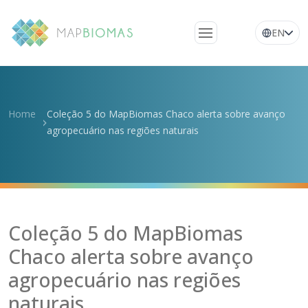
EN
Quem somos
Conheça a rede
Home
Coleção 5 do MapBiomas Chaco alerta sobre avanço
Plataforma
agropecuário nas regiões naturais
Perguntas
frequentes
Glossário
Notícias
Coleção 5 do MapBiomas
Chaco alerta sobre avanço
agropecuário nas regiões
naturais